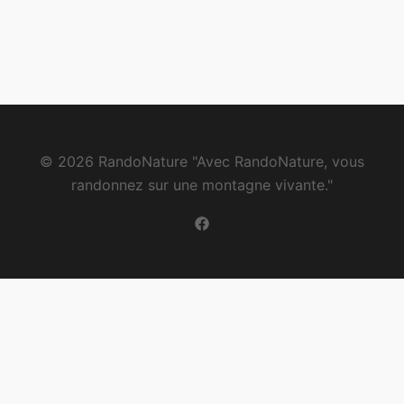
© 2026 RandoNature "Avec RandoNature, vous
randonnez sur une montagne vivante."
https://www.facebook.com/pas
locale=fr_FR