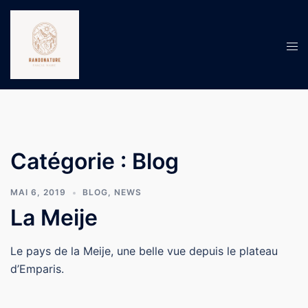
Aller
au
contenu
Ouv
le
men
Catégorie :
Blog
MAI 6, 2019
BLOG
,
NEWS
La Meije
Le pays de la Meije, une belle vue depuis le plateau
d’Emparis.