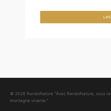
© 2026 RandoNature "Avec RandoNature, vous ra
montagne vivante."